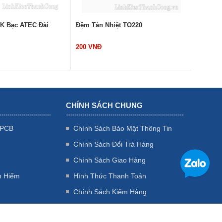
20K Bạc ATEC Đài
Đệm Tản Nhiệt TO220
Đệm Nh
200 VNĐ
200 VN
CHÍNH SÁCH CHUNG
 PCB
Chính Sách Bảo Mật Thông Tin
Chính Sách Đổi Trả Hàng
Chính Sách Giao Hàng
n Hiếm
Hình Thức Thanh Toán
Chính Sách Kiểm Hàng