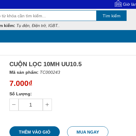
Giờ làm việc: 8:
Tìm kiếm
m kiếm:
Tụ điện, Điện trở, IGBT..
CUỘN LỌC 10MH UU10.5
Mã sản phẩm:
TC000243
7.000₫
Số Lượng:
THÊM VÀO GIỎ
MUA NGAY