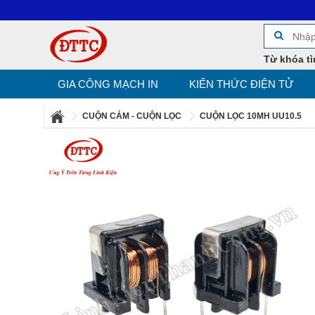
Từ khóa tì
GIA CÔNG MẠCH IN
KIẾN THỨC ĐIỆN TỬ
CUỘN CẢM - CUỘN LỌC
CUỘN LỌC 10MH UU10.5