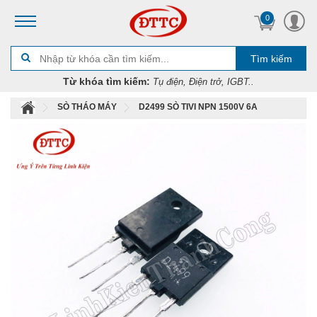
0
Tìm kiếm
Từ khóa tìm kiếm:
Tụ điện, Điện trở, IGBT..
SÒ THÁO MÁY
D2499 SÒ TIVI NPN 1500V 6A