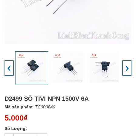
‹
›
D2499 SÒ TIVI NPN 1500V 6A
Mã sản phẩm:
TC000649
5.000₫
Số Lượng: