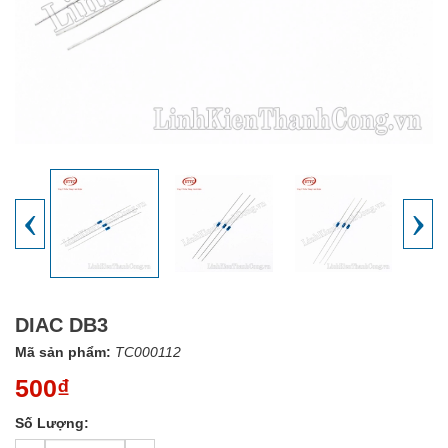
‹
›
DIAC DB3
Mã sản phẩm:
TC000112
500₫
Số Lượng: