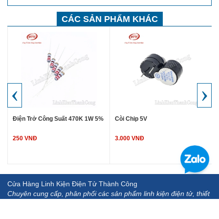
CÁC SẢN PHẨM KHÁC
‹
›
Điện Trở Công Suất 470K 1W 5%
Còi Chip 5V
250 VNĐ
3.000 VNĐ
Cửa Hàng Linh Kiện Điện Tử Thành Công
Chuyên cung cấp, phân phối các sản phẩm linh kiện điện tử, thiết
bị, dụng cụ đo.... chất lượng cao, uy tín, hậu mãi chu đáo.
Địa chỉ: Địa chỉ: 142 Giáp Nhị - Hoàng Mai - Hà Nội