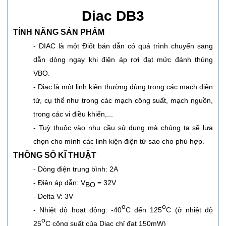
Diac DB3
TÍNH NĂNG SẢN PHẨM
- DIAC là một Điốt bán dẫn có quá trình chuyển sang
dẫn dòng ngay khi điện áp rơi đạt mức đánh thủng
VBO.
- Diac là một linh kiện thường dùng trong các mạch điện
tử, cụ thể như trong các mạch công suất, mạch nguồn,
trong các vi điều khiển,...
- Tuỳ thuộc vào nhu cầu sử dụng mà chúng ta sẽ lựa
chọn cho mình các linh kiện điện tử sao cho phù hợp.
THÔNG SỐ KĨ THUẬT
- Dòng điện trung bình: 2A
- Điện áp dẫn: V
= 32V
BO
- Delta V: 3V
o
o
- Nhiệt độ hoạt động: -40
C đến 125
C (ở nhiệt độ
o
25
C công suất của Diac chỉ đạt 150mW)