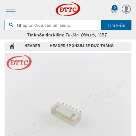
0
Tìm kiếm
Từ khóa tìm kiếm:
Tụ điện, Điện trở, IGBT..
HEADER
HEADER 6P XH2.54-6P ĐỰC THẲNG