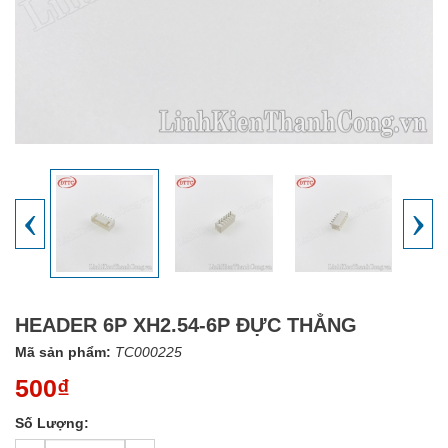
‹
›
HEADER 6P XH2.54-6P ĐỰC THẲNG
Mã sản phẩm:
TC000225
500₫
Số Lượng: