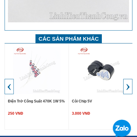
CÁC SẢN PHẨM KHÁC
‹
›
Điện Trở Công Suất 470K 1W 5%
Còi Chip 5V
250 VNĐ
3.000 VNĐ