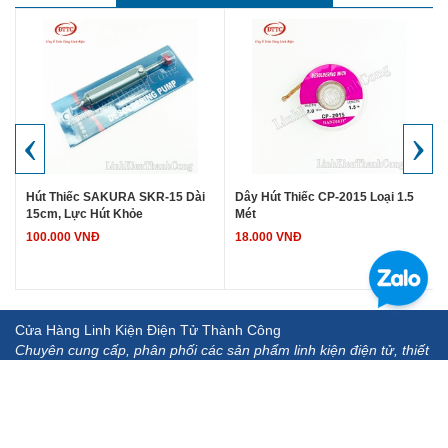
‹
›
Hút Thiếc SAKURA SKR-15 Dài
Dây Hút Thiếc CP-2015 Loại 1.5
15cm, Lực Hút Khỏe
Mét
100.000 VNĐ
18.000 VNĐ
Cửa Hàng Linh Kiện Điện Tử Thành Công
Chuyên cung cấp, phân phối các sản phẩm linh kiện điện tử, thiết
bị, dụng cụ đo.... chất lượng cao, uy tín, hậu mãi chu đáo.
Địa chỉ: Địa chỉ: 142 Giáp Nhị - Hoàng Mai - Hà Nội
ĐT: 0982692463
Email: dientuthanhcongvn@gmai.com