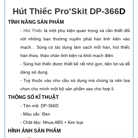
Hút Thiếc Pro'Skit DP-366
D
TÍNH NĂNG SẢN PHẨM
-
Hút Thiếc
là một phụ kiện quan trọng và cần thiết đối
với những bạn thường xuyên phải hàn linh kiện vào
mạch... Súng có tác dụng làm sạch mối hàn, hút thiếc
hàn thừa, tháo chân linh kiện ra khỏi mạch điện.
- Súng hút thiếc được thiết kế rất nhỏ gọn, tiện lợi và dễ
dàng sử dụng.
- Tuỳ thuộc vào nhu cầu sử dụng mà chúng ta nên lựa
chọn cho mình một bộ sản phẩm sao cho hợp lí.
THÔNG SỐ KĨ THUẬT
- Tên mã: DP-366D
- Màu sắc: Đen
- Chât liệu:
Nhựa ABS + Kim loại
HÌNH ẢNH SẢN PHẨM