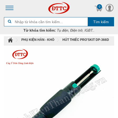
0
Tìm kiếm
Từ khóa tìm kiếm:
Tụ điện, Điện trở, IGBT..
PHỤ KIỆN HÀN - KHÒ
HÚT THIẾC PRO'SKIT DP-366D