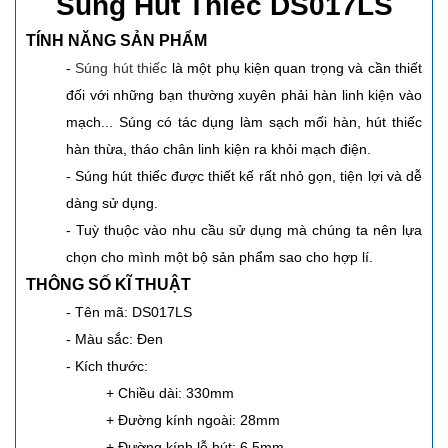
Súng Hút Thiếc DS017LS
TÍNH NĂNG SẢN PHẨM
-
Súng hút thiếc
là một phụ kiện quan trọng và cần thiết
đối với những bạn thường xuyên phải hàn linh kiện vào
mạch... Súng có tác dụng làm sạch mối hàn, hút thiếc
hàn thừa, tháo chân linh kiện ra khỏi mạch điện.
- Súng hút thiếc được thiết kế rất nhỏ gọn, tiện lợi và dễ
dàng sử dụng.
- Tuỳ thuộc vào nhu cầu sử dụng mà chúng ta nên lựa
chọn cho mình một bộ sản phẩm sao cho hợp lí.
THÔNG SỐ KĨ THUẬT
- Tên mã: DS017LS
- Màu sắc: Đen
- Kích thước:
+ Chiều dài: 330mm
+ Đường kính ngoài: 28mm
+ Đường kính lỗ hút: 6.5mm