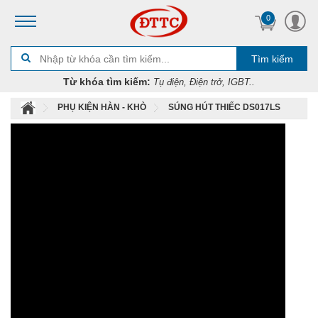
0
Tìm kiếm
Từ khóa tìm kiếm:
Tụ điện, Điện trở, IGBT..
PHỤ KIỆN HÀN - KHÒ
SÚNG HÚT THIẾC DS017LS