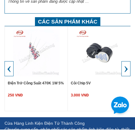
Thông tin về sản phẩm đang được cập nhật ...
CÁC SẢN PHẨM KHÁC
‹
›
Điện Trở Công Suất 470K 1W 5%
Còi Chip 5V
250 VNĐ
3.000 VNĐ
Cửa Hàng Linh Kiện Điện Tử Thành Công
Chuyên cung cấp, phân phối các sản phẩm linh kiện điện tử, thiết