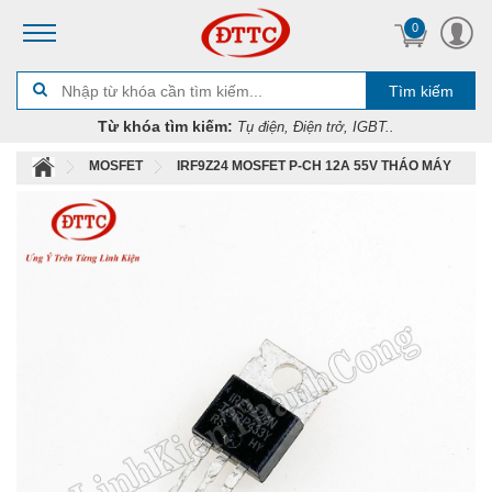
0
Tìm kiếm
Từ khóa tìm kiếm:
Tụ điện, Điện trở, IGBT..
MOSFET
IRF9Z24 MOSFET P-CH 12A 55V THÁO MÁY