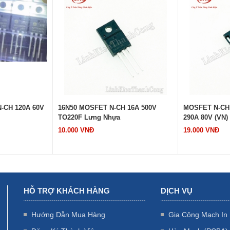
-CH 120A 60V
16N50 MOSFET N-CH 16A 500V
MOSFET N-CH 
TO220F Lưng Nhựa
290A 80V (VN)
10.000 VNĐ
19.000 VNĐ
HỖ TRỢ KHÁCH HÀNG
DỊCH VỤ
Hướng Dẫn Mua Hàng
Gia Công Mạch In