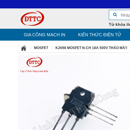
Từ khóa tì
GIA CÔNG MẠCH IN
KIẾN THỨC ĐIỆN TỬ
MOSFET
K2698 MOSFET N-CH 18A 500V THÁO MÁY