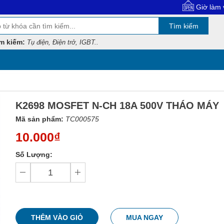
Giờ làm việc: 8:00 -
Tìm kiếm
m kiếm:
Tụ điện, Điện trở, IGBT..
K2698 MOSFET N-CH 18A 500V THÁO MÁY
Mã sản phẩm:
TC000575
10.000₫
Số Lượng:
THÊM VÀO GIỎ
MUA NGAY