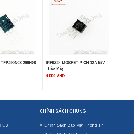
TFP290N08 290N08
IRF9Z24 MOSFET P-CH 12A 55V
IRFZ24
Tháo Máy
Tháo M
4.000 VNĐ
4.000 V
CHÍNH SÁCH CHUNG
 PCB
Chính Sách Bảo Mật Thông Tin