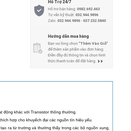
Hỗ Trợ 24/7
Hỗ trợ bán hàng:
0982.692.463
Tư vấn kỹ thuật:
032.944.9896
Zalo:
032.944.9896
-
037.232.5840
Hướng dẫn mua hàng
Bạn vui lòng chọn
"Thêm Vào Giỏ"
để thêm sản phẩm vào đơn hàng.
Điền đầy đủ thông tin và chọn hình
thức thanh toán để đặt hàng.
ạt động khác với Transistor thông thường.
thích hợp cho khuyếch đại các nguồn tín hiệu yếu.
ạo ra từ trường và thường thấy trong các bộ nguồn xung,