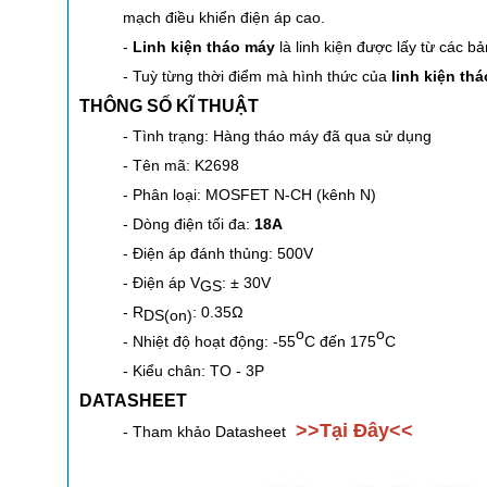
mạch điều khiển điện áp cao.
-
Linh kiện tháo máy
là linh kiện được lấy từ các b
- Tuỳ từng thời điểm mà hình thức của
linh kiện th
THÔNG SỐ KĨ THUẬT
- Tình trạng: Hàng tháo máy đã qua sử dụng
- Tên mã: K2698
- Phân loại: MOSFET N-CH (kênh N)
- Dòng điện tối đa:
18A
- Điện áp đánh thủng: 500V
- Điện áp V
: ± 30V
GS
- R
: 0.35Ω
DS(on)
o
o
- Nhiệt độ hoạt động: -55
C đến 175
C
- Kiểu chân: TO - 3P
DATASHEET
>>
Tại Đây
<<
- Tham khảo Datasheet