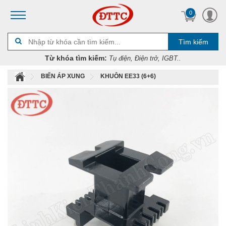
0
Tìm kiếm
Từ khóa tìm kiếm:
Tụ điện, Điện trở, IGBT..
BIẾN ÁP XUNG
KHUÔN EE33 (6+6)