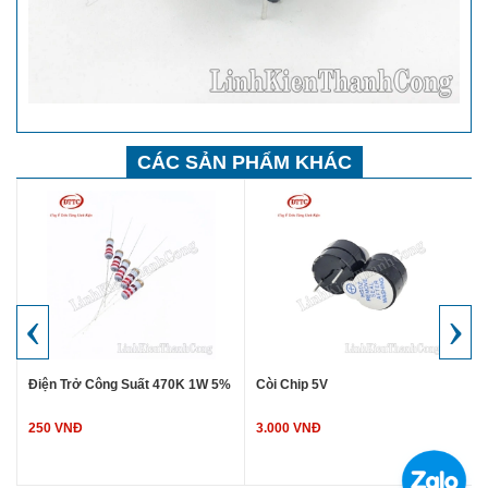
CÁC SẢN PHẨM KHÁC
‹
›
Điện Trở Công Suất 470K 1W 5%
Còi Chip 5V
250 VNĐ
3.000 VNĐ