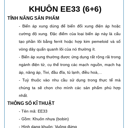
KHUÔN EE33 (6+6)
TÍNH NĂNG SẢN PHẨM
- Biến áp xung dùng để biến đổi xung điện áp hoặc
cường độ xung. Đặc điểm của loại biến áp này là cấu
tạo phần lõi bằng ferrit hoặc hợp kim pemeloid và số
vòng dây quấn quanh lõi của nó thường ít.
- Biến áp xung thường được ứng dụng rất rộng rãi trong
ngành điện tử, cụ thể trong các mạch nguồn, mạch hạ
áp, nâng áp, Tivi, đầu đĩa, tủ lạnh, điều hoà,...
- Tuỳ thuộc vào nhu cầu sử dụng trong thực tế mà
chúng ta sẽ chọn cho mình các sản phẩm phù hợp
nhất.
THÔNG SỐ KĨ THUẬT
- Tên mã: EE33
- Gồm: Khuôn nhựa (bobin)
- Hình dạng khuôn: Vuông đứng