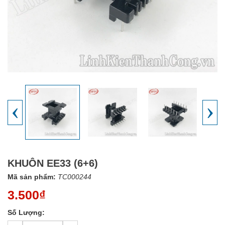
‹
›
KHUÔN EE33 (6+6)
Mã sản phẩm:
TC000244
3.500₫
Số Lượng: