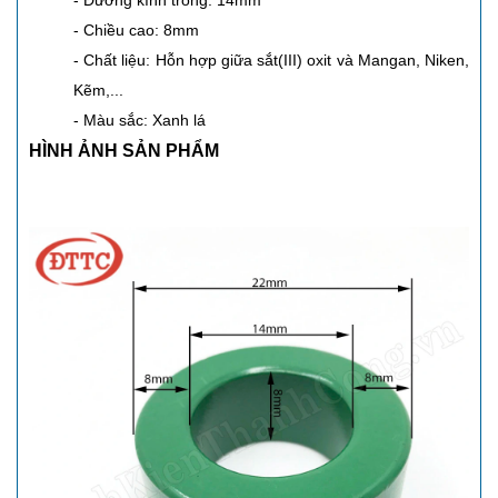
- Đường kính trong: 14mm
- Chiều cao: 8mm
- Chất liệu: Hỗn hợp giữa sắt(III) oxit và Mangan, Niken,
Kẽm,...
- Màu sắc: Xanh lá
HÌNH ẢNH SẢN PHẨM