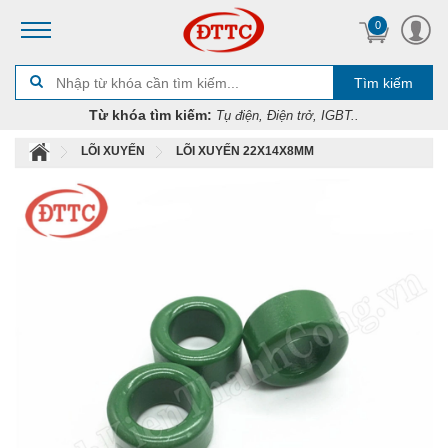
0
Tìm kiếm
Từ khóa tìm kiếm:
Tụ điện, Điện trở, IGBT..
LÕI XUYẾN
LÕI XUYẾN 22X14X8MM