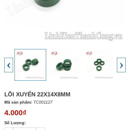
‹
›
LÕI XUYẾN 22X14X8MM
Mã sản phẩm:
TC001127
4.000₫
Số Lượng: