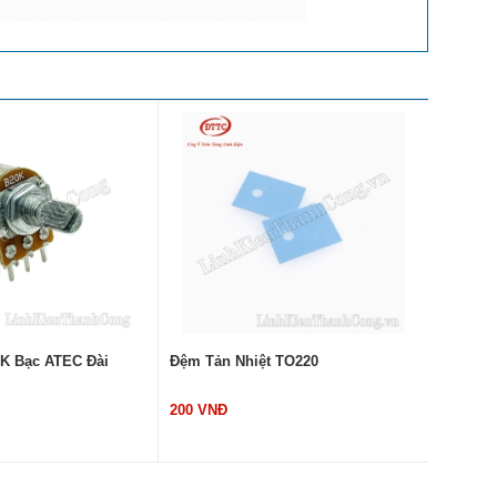
20K Bạc ATEC Đài
Đệm Tản Nhiệt TO220
Đệm Nh
200 VNĐ
200 VN