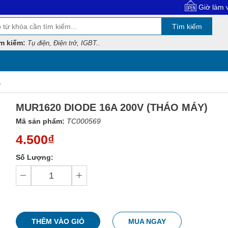
Giờ làm việc: 8:00 -
Tìm kiếm
m kiếm:
Tụ điện, Điện trở, IGBT..
)
MUR1620 DIODE 16A 200V (THÁO MÁY)
Mã sản phẩm:
TC000569
4.500₫
Số Lượng:
THÊM VÀO GIỎ
MUA NGAY