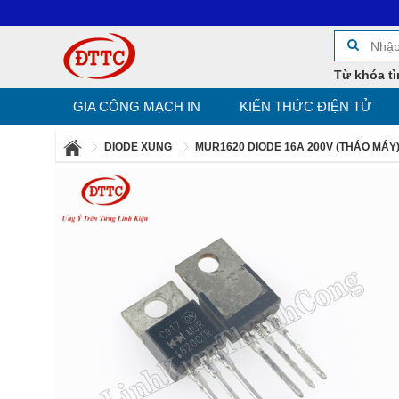
Từ khóa tì
GIA CÔNG MẠCH IN
KIẾN THỨC ĐIỆN TỬ
DIODE XUNG
MUR1620 DIODE 16A 200V (THÁO MÁY