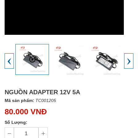
‹
›
NGUỒN ADAPTER 12V 5A
Mã sản phẩm:
TC001205
80.000 VNĐ
Số Lượng: