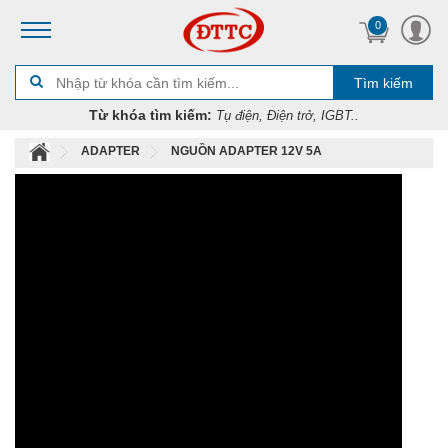
0
Tìm kiếm
Từ khóa tìm kiếm:
Tụ điện, Điện trở, IGBT..
ADAPTER
NGUỒN ADAPTER 12V 5A