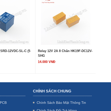
 SRD-12VDC-SL-C (5
Relay 12V 2A 8 Chân HK19F-DC12V-
Relay 1
SHG
Chân
14.000 VNĐ
15.000 
CHÍNH SÁCH CHUNG
 PCB
Chính Sách Bảo Mật Thông Tin
Chính Sách Đổi Trả Hàng