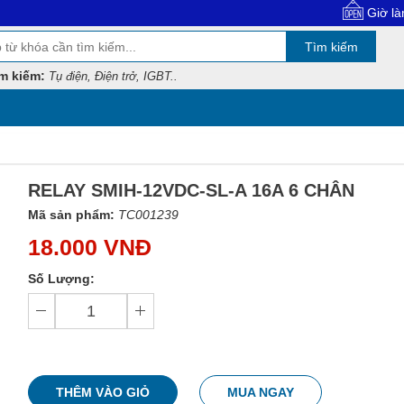
Giờ làm việc: 8:0
Tìm kiếm
m kiếm:
Tụ điện, Điện trở, IGBT..
RELAY SMIH-12VDC-SL-A 16A 6 CHÂN
Mã sản phẩm:
TC001239
18.000 VNĐ
Số Lượng:
THÊM VÀO GIỎ
MUA NGAY