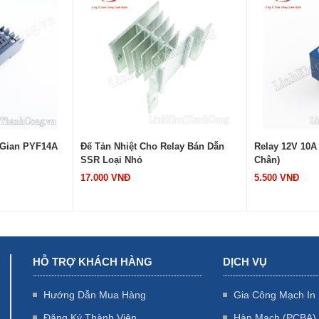
 Gian PYF14A
Đế Tản Nhiệt Cho Relay Bán Dẫn
Relay 12V 10A
SSR Loại Nhỏ
Chân)
17.000 VNĐ
5.500 VNĐ
HỖ TRỢ KHÁCH HÀNG
DỊCH VỤ
Hướng Dẫn Mua Hàng
Gia Công Mạch In
Đăng Ký Thành Viên
Hàn Mạch (PCBA)