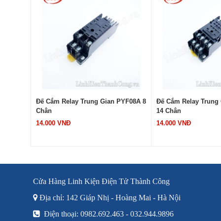
H3-3
Đế Cắm Relay Trung Gian PYF08A 8
Đế Cắm Relay Trung
Chân
14 Chân
14.000 VNĐ
14.000 VNĐ
Cửa Hàng Linh Kiện Điện Tử Thành Công
Địa chỉ: 142 Giáp Nhị - Hoàng Mai - Hà Nội
Điện thoại: 0982.692.463 - 032.944.9896