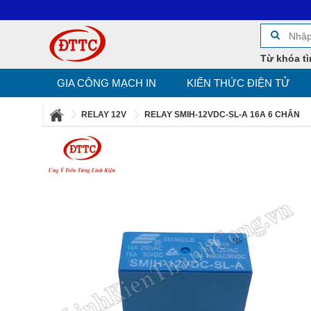
Từ khóa tì
GIA CÔNG MẠCH IN
KIẾN THỨC ĐIỆN TỬ
RELAY 12V
RELAY SMIH-12VDC-SL-A 16A 6 CHÂN