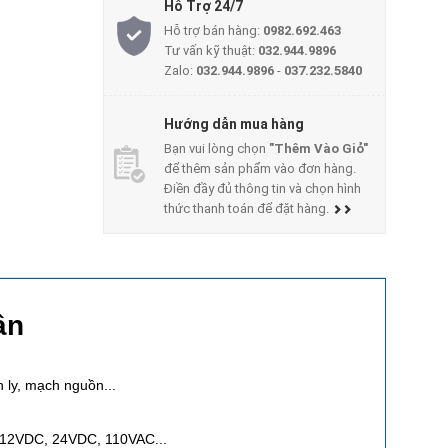
Hỗ Trợ 24/7
Hỗ trợ bán hàng:
0982.692.463
Tư vấn kỹ thuật:
032.944.9896
Zalo:
032.944.9896
-
037.232.5840
Hướng dẫn mua hàng
Bạn vui lòng chọn
"Thêm Vào Giỏ"
để thêm sản phẩm vào đơn hàng.
Điền đầy đủ thông tin và chọn hình
thức thanh toán để đặt hàng.
ân
h ly, mạch nguồn...
C, 12VDC, 24VDC, 110VAC...