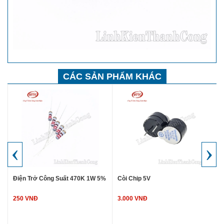
CÁC SẢN PHẨM KHÁC
‹
›
Điện Trở Công Suất 470K 1W 5%
Còi Chip 5V
250 VNĐ
3.000 VNĐ