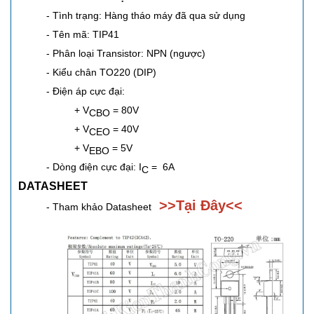
- Tình trạng: Hàng tháo máy đã qua sử dụng
- Tên mã: TIP41
- Phân loại Transistor: NPN (ngược)
- Kiểu chân
TO220 (DIP)
- Điện áp cực đại:
+ V
= 80V
CBO
+ V
= 40V
CEO
+ V
= 5V
EBO
- Dòng điện cực đại: I
= 6A
C
DATASHEET
>>
Tại Đây
<<
- Tham khảo Datasheet