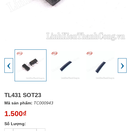
‹
›
TL431 SOT23
Mã sản phẩm:
TC000943
1.500₫
Số Lượng: