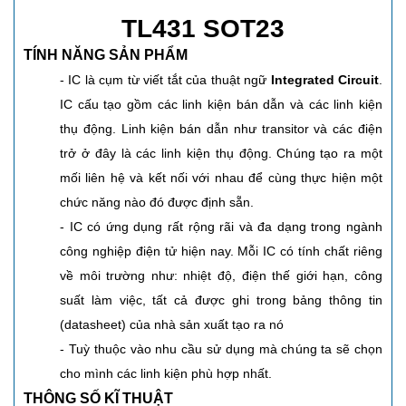
TL431 SOT23
TÍNH NĂNG SẢN PHẨM
- IC là cụm từ viết tắt của thuật ngữ
Integrated Circuit
.
IC cấu tạo gồm các linh kiện bán dẫn và các linh kiện
thụ động. Linh kiện bán dẫn như transitor và các điện
trở ở đây là các linh kiện thụ động. Chúng tạo ra một
mối liên hệ và kết nối với nhau để cùng thực hiện một
chức năng nào đó được định sẵn.
- IC có ứng dụng rất rộng rãi và đa dạng trong ngành
công nghiệp điện tử hiện nay. Mỗi IC có tính chất riêng
về môi trường như: nhiệt độ, điện thế giới hạn, công
suất làm việc, tất cả được ghi trong bảng thông tin
(datasheet) của nhà sản xuất tạo ra nó
- Tuỳ thuộc vào nhu cầu sử dụng mà chúng ta sẽ chọn
cho mình các linh kiện phù hợp nhất.
THÔNG SỐ KĨ THUẬT