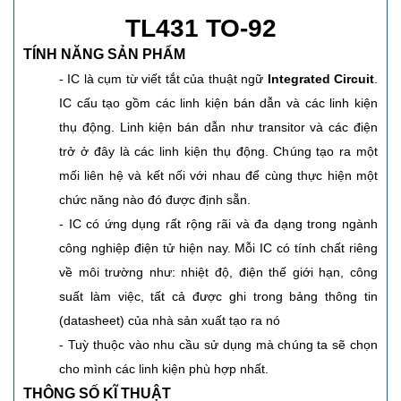
TL431 TO-92
TÍNH NĂNG SẢN PHẨM
- IC là cụm từ viết tắt của thuật ngữ
Integrated Circuit
.
IC cấu tạo gồm các linh kiện bán dẫn và các linh kiện
thụ động. Linh kiện bán dẫn như transitor và các điện
trở ở đây là các linh kiện thụ động. Chúng tạo ra một
mối liên hệ và kết nối với nhau để cùng thực hiện một
chức năng nào đó được định sẵn.
- IC có ứng dụng rất rộng rãi và đa dạng trong ngành
công nghiệp điện tử hiện nay. Mỗi IC có tính chất riêng
về môi trường như: nhiệt độ, điện thế giới hạn, công
suất làm việc, tất cả được ghi trong bảng thông tin
(datasheet) của nhà sản xuất tạo ra nó
- Tuỳ thuộc vào nhu cầu sử dụng mà chúng ta sẽ chọn
cho mình các linh kiện phù hợp nhất.
THÔNG SỐ KĨ THUẬT