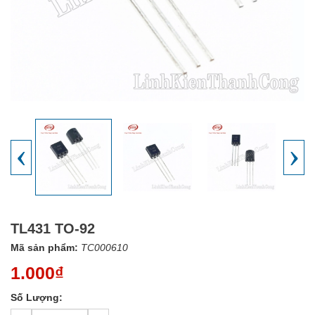
‹
›
TL431 TO-92
Mã sản phẩm:
TC000610
1.000₫
Số Lượng: