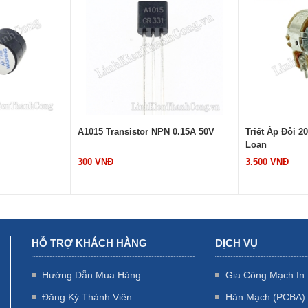
A1015 Transistor NPN 0.15A 50V
Triết Áp Đôi 
Loan
300 VNĐ
3.500 VNĐ
HỖ TRỢ KHÁCH HÀNG
DỊCH VỤ
Hướng Dẫn Mua Hàng
Gia Công Mạch In
Đăng Ký Thành Viên
Hàn Mạch (PCBA)