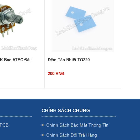
20K Bạc ATEC Đài
Đệm Tản Nhiệt TO220
Đệm Nh
200 VNĐ
200 VN
CHÍNH SÁCH CHUNG
 PCB
Chính Sách Bảo Mật Thông Tin
Chính Sách Đổi Trả Hàng