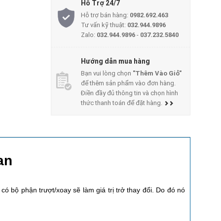
Hỗ Trợ 24/7
Hỗ trợ bán hàng:
0982.692.463
Tư vấn kỹ thuật:
032.944.9896
Zalo:
032.944.9896
-
037.232.5840
Hướng dẫn mua hàng
Bạn vui lòng chọn
"Thêm Vào Giỏ"
để thêm sản phẩm vào đơn hàng.
Điền đầy đủ thông tin và chọn hình
thức thanh toán để đặt hàng.
an
ó có bộ phận trượt/xoay sẽ làm giá trị trở thay đổi. Do đó nó