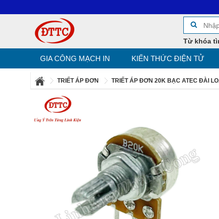
Từ khóa tì
GIA CÔNG MẠCH IN
KIẾN THỨC ĐIỆN TỬ
TRIẾT ÁP ĐƠN
TRIẾT ÁP ĐƠN 20K BẠC ATEC ĐÀI L