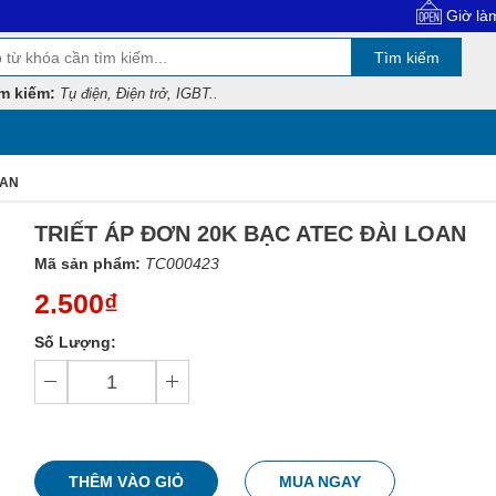
Giờ làm việc: 8:
Tìm kiếm
m kiếm:
Tụ điện, Điện trở, IGBT..
OAN
TRIẾT ÁP ĐƠN 20K BẠC ATEC ĐÀI LOAN
Mã sản phẩm:
TC000423
2.500₫
Số Lượng:
THÊM VÀO GIỎ
MUA NGAY