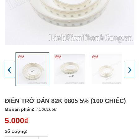
‹
›
ĐIỆN TRỞ DÁN 82K 0805 5% (100 CHIẾC)
Mã sản phẩm:
TC001668
5.000₫
Số Lượng: