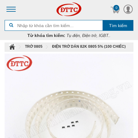
0
Tìm kiếm
Từ khóa tìm kiếm:
Tụ điện, Điện trở, IGBT..
TRỞ 0805
ĐIỆN TRỞ DÁN 82K 0805 5% (100 CHIẾC)