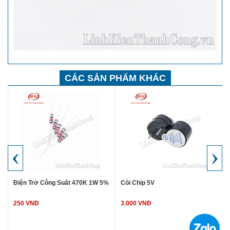
CÁC SẢN PHẨM KHÁC
‹
›
Điện Trở Công Suất 470K 1W 5%
Còi Chip 5V
250 VNĐ
3.000 VNĐ