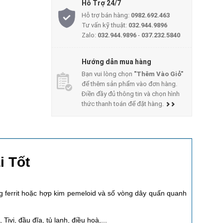
Hỗ Trợ 24/7
Hỗ trợ bán hàng:
0982.692.463
Tư vấn kỹ thuật:
032.944.9896
Zalo:
032.944.9896
-
037.232.5840
Hướng dẫn mua hàng
Bạn vui lòng chọn
"Thêm Vào Giỏ"
để thêm sản phẩm vào đơn hàng.
Điền đầy đủ thông tin và chọn hình
thức thanh toán để đặt hàng.
i Tốt
g ferrit hoặc hợp kim pemeloid và số vòng dây quấn quanh
vi, đầu đĩa, tủ lạnh, điều hoà,...