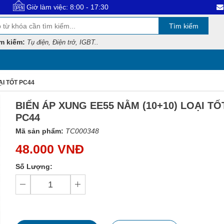
àm việc: 8:00 - 17:30
Email : dien
Tìm kiếm
m kiếm:
Tụ điện, Điện trở, IGBT..
ẠI TỐT PC44
BIẾN ÁP XUNG EE55 NẰM (10+10) LOẠI TỐ
PC44
Mã sản phẩm:
TC000348
48.000 VNĐ
Số Lượng: