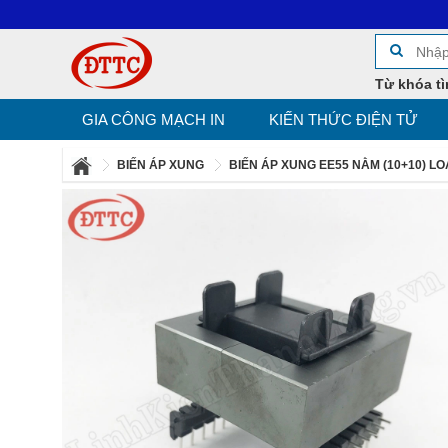
Giờ l
Từ khóa tì
GIA CÔNG MẠCH IN
KIẾN THỨC ĐIỆN TỬ
BIẾN ÁP XUNG
BIẾN ÁP XUNG EE55 NẰM (10+10) LO