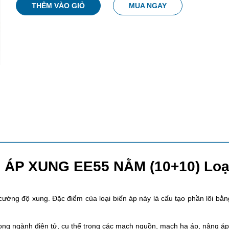
THÊM VÀO GIỎ
MUA NGAY
 ÁP XUNG EE55 NẰM (10+10
) Loạ
ường độ xung. Đặc điểm của loại biến áp này là cấu tạo phần lõi bằn
ng ngành điện tử, cụ thể trong các mạch nguồn, mạch hạ áp, nâng áp, Ti