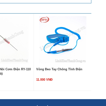
 Nồi Cơm Điện RY-110
Vòng Đeo Tay Chống Tĩnh Điện
Tụ Bếp 
Độ
400VDC
11.000 VNĐ
14.000 