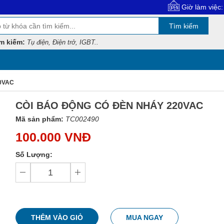
Giờ làm việc: 8:00 - 
Tìm kiếm
m kiếm:
Tụ điện, Điện trở, IGBT..
0VAC
CÒI BÁO ĐỘNG CÓ ĐÈN NHÁY 220VAC
Mã sản phẩm:
TC002490
100.000 VNĐ
Số Lượng:
THÊM VÀO GIỎ
MUA NGAY