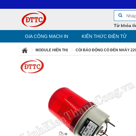
Từ khóa tì
GIA CÔNG MẠCH IN
KIẾN THỨC ĐIỆN TỬ
MODULE HIỂN THỊ
CÒI BÁO ĐỘNG CÓ ĐÈN NHÁY 22