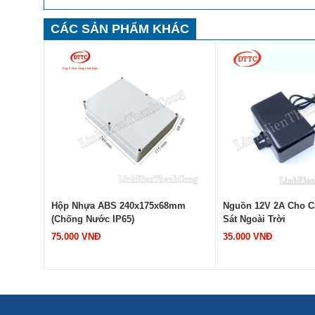
CÁC SẢN PHẨM KHÁC
n Dùng
Hộp Nhựa ABS 240x175x68mm
Nguồn 12V 2A Cho 
Công
(Chống Nước IP65)
Sát Ngoài Trời
75.000 VNĐ
35.000 VNĐ