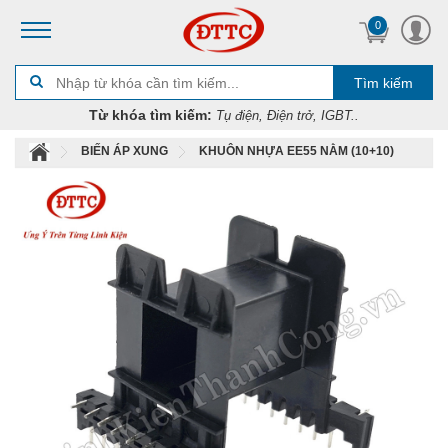
0
Tìm kiếm
Từ khóa tìm kiếm:
Tụ điện, Điện trở, IGBT..
BIẾN ÁP XUNG
KHUÔN NHỰA EE55 NẰM (10+10)