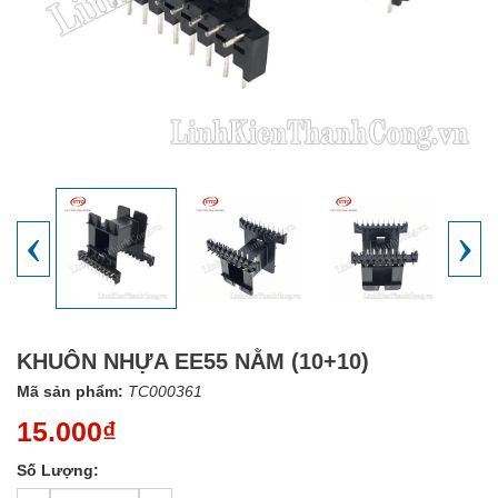
‹
›
KHUÔN NHỰA EE55 NẰM (10+10)
Mã sản phẩm:
TC000361
15.000₫
Số Lượng: