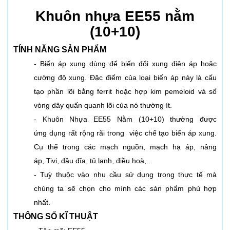
K
huôn nhựa EE55 nằm
(10+10)
TÍNH NĂNG SẢN PHẨM
- Biến áp xung dùng để biến đổi xung điện áp hoặc
cường độ xung. Đặc điểm của loại biến áp này là cấu
tạo phần lõi bằng ferrit hoặc hợp kim pemeloid và số
vòng dây quấn quanh lõi của nó thường ít.
-
K
huôn Nhựa EE55 Nằm (10+10) thường được
ứng dụng rất rộng rãi trong việc chế tạo biến áp xung.
Cụ thể trong các mạch nguồn, mạch hạ áp, nâng
áp, Tivi, đầu đĩa, tủ lạnh, điều hoà,...
- Tuỳ thuộc vào nhu cầu sử dụng trong thực tế mà
chúng ta sẽ chọn cho mình các sản phẩm phù hợp
nhất.
THÔNG SỐ KĨ THUẬT