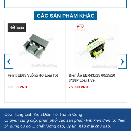
CÁC SẢN PHẨM KHÁC
Hết hàng
‹
›
6
Ferrit EE65 Vuông Hở Loại Tốt
Biến Áp EER43x15 60/15/10
3*18P Loại 1 Vế
60.000 VNĐ
75.000 VNĐ
Cửa Hàng Linh Kiện Điện Tử Thành Công
Chuyên cung cấp, phân phối các sản phẩm linh kiện điện tử, thiết
bị, dụng cụ đo.... chất lượng cao, uy tín, hậu mãi chu đáo.