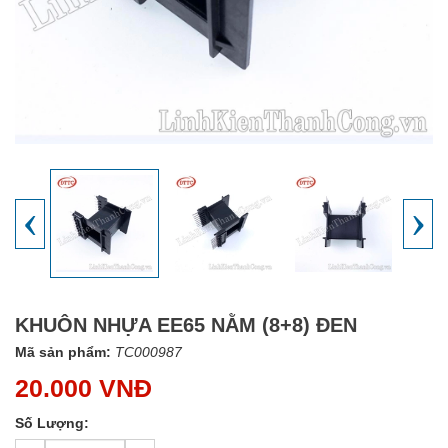
‹
›
KHUÔN NHỰA EE65 NẰM (8+8) ĐEN
Mã sản phẩm:
TC000987
20.000 VNĐ
Số Lượng: