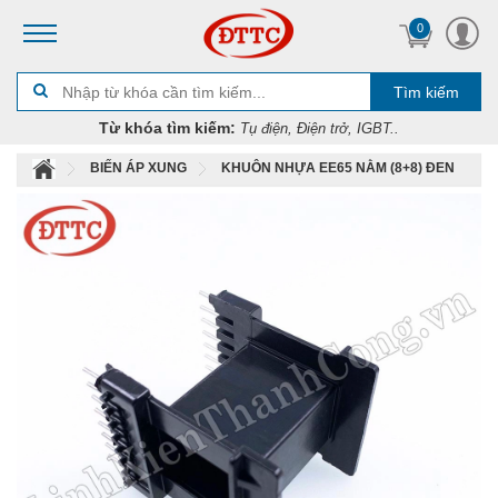
0
Tìm kiếm
Từ khóa tìm kiếm:
Tụ điện, Điện trở, IGBT..
BIẾN ÁP XUNG
KHUÔN NHỰA EE65 NẰM (8+8) ĐEN