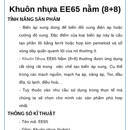
Khuôn nhựa EE65 nằm (8+8)
TÍNH NĂNG SẢN PHẨM
- Biến áp xung dùng để biến đổi xung điện áp hoặc
cường độ xung. Đặc điểm của loại biến áp này là cấu
tạo phần lõi bằng ferrit hoặc hợp kim pemeloid và số
vòng dây quấn quanh lõi của nó thường ít.
-
Khuôn Nhựa
EE65 Nằm (8+8) thường được ứng dụng
rất rộng rãi trong việc chế tạo biến áp xung. Cụ thể
trong các mạch nguồn, mạch hạ áp, nâng áp, Tivi, đầu
đĩa, tủ lạnh, điều hoà,...
- Tuỳ thuộc vào nhu cầu sử dụng trong thực tế mà
chúng ta sẽ chọn cho mình các sản phẩm phù hợp
nhất.
THÔNG SỐ KĨ THUẬT
- Tên mã: EE65
- Gồm: Khuôn nhựa (bobin)