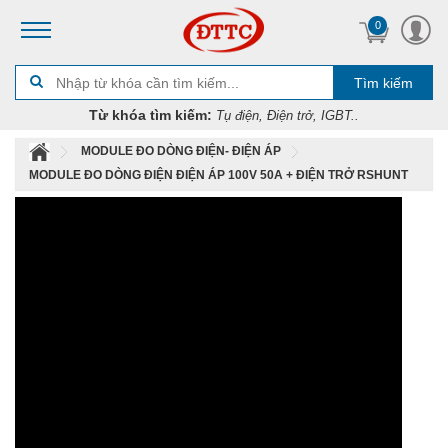
0
Tìm kiếm
Từ khóa tìm kiếm:
Tụ điện, Điện trở, IGBT..
MODULE ĐO DÒNG ĐIỆN- ĐIỆN ÁP
MODULE ĐO DÒNG ĐIỆN ĐIỆN ÁP 100V 50A + ĐIỆN TRỞ RSHUNT