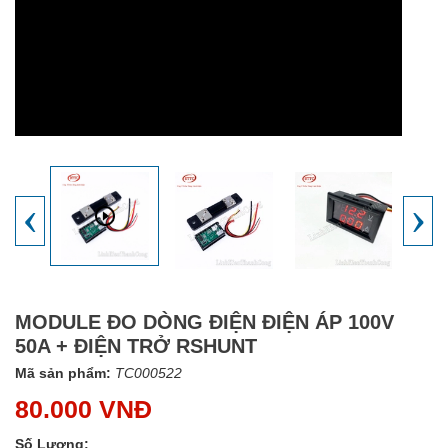
‹
›
MODULE ĐO DÒNG ĐIỆN ĐIỆN ÁP 100V
50A + ĐIỆN TRỞ RSHUNT
Mã sản phẩm:
TC000522
80.000 VNĐ
Số Lượng: